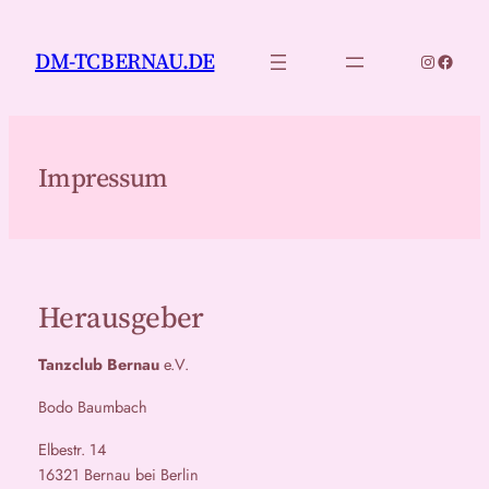
Zum
Inhalt
DM-TCBERNAU.DE
Instagram
Faceb
springen
Impressum
Herausgeber
Tanzclub Bernau
e.V.
Bodo Baumbach
Elbestr. 14
16321 Bernau bei Berlin