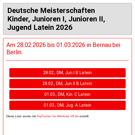
Deutsche Meisterschaften
Kinder, Junioren I, Junioren II,
Jugend Latein 2026
Am 28.02.2026 bis 01.03.2026 in Bernau bei
Berlin.
28.02., DM, Jun.I B Latein
28.02., DM, Jun.II B Latein
01.03., DM, Kin. C Latein
01.03., DM, Jug. A Latein
Diese Liste wurde mit
TopTurnier für Windows V9.9a
erstellt.